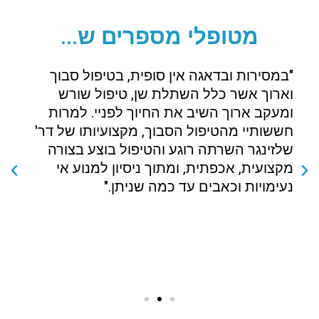
מטופלי מספרים ש...
"במסירות ובדאגה אין סופית, בטיפול סבוך
"
וארוך אשר כלל השתלת שן, טיפול שורש
ל
ומעקב ארוך השיב את החיוך לפניי. למרות
מ
חששותיי מהטיפול הסבוך, מקצועיותו של דר'
ח
שלזינגר השרתה רוגע והטיפול בוצע בצורה
ל
מקצועית, אכפתית, ומתוך ניסיון למנוע אי
ב
נעימויות וכאבים עד כמה שניתן."
ה
ו
י
ה