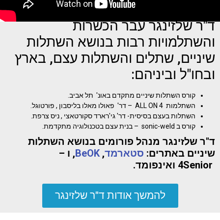
ד"ר שלזינגר עבר הכשרות
והשתלמויות רבות בנושא השתלות
שיניים, שתלים והשתלות עצם, בארץ
ובחו"ל וביניהם:
קורס השתלות שיניים מתקדם באונ' תל אביב.
השתלמות ALL ON 4 – דר' פאולו מאלו בליסבון , פורטוגל.
השתלות בעצם בסיסית- דר' גי'רארד סקורטאצי , ניס צרפת.
קורס ב sonic-weld – בנית עצם בטכנולוגיה מתקדמת.
ד"ר שלזינגר מנהל פורומים בנושא השתלות
שיניים באתרים:
סטארמד
,
BeOK
, ו –
4Senior ואינפומד.
להמשך אודות ד"ר שלזינגר