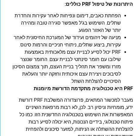
היתרונות של טיפול PRF כוללים:
הפחתת כאבים, דימום ונפיחות לאחר עקירות והחדרת
שתלים. השימוש בג'ל מאפשר סגירה טובה ומהירה
יותר של האזור הפגוע.
מניעה של זיהומים ועידוד של המערכת החיסונית לאחר
עקירות, ביצוע שתלים, ניתוחי חניכיים והרמות סינוס.
PRF יכול לסייע לבניית עצם מלאכותית באמצעות
שילובו עם חומר סינתטי לבניית עצם. החומר שנוצר
מזרז ומשפר את תהליך בניית העצם, תוך צמצום הסיכון
לסיבוכים ויצירת עצם איכותית וחזקה יותר והעלאת
הסיכויים להצלחת השתל.
PRF
היא טכנולוגיה מתקדמת הדורשת מיומנות
מעבר למכשור המתאים, פרוצדורה המשלבת PRF דורשת
ידע, מומחיות וניסיון רב. לכן, לא רבות מרפאות השיניים
המאפשרות את השימוש בטכנולוגיה החדשנית הזו. כמו כל
פיתוח טכנולוגי, בידיים הנכונות, היא יכולה לסייע רבות
להצלחת ההשתלה או הניתוח, למזער סיכונים ולהפחית