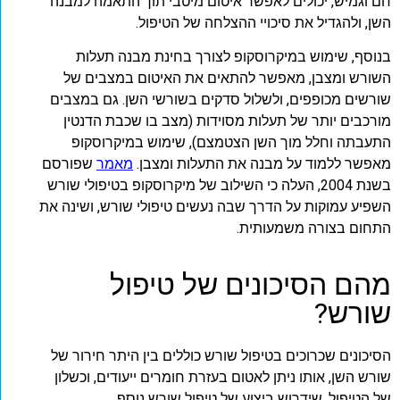
חם וגמיש, יכולים לאפשר איטום מיטבי תוך התאמה למבנה
השן, ולהגדיל את סיכויי ההצלחה של הטיפול.
בנוסף, שימוש במיקרוסקופ לצורך בחינת מבנה תעלות
השורש ומצבן, מאפשר להתאים את האיטום במצבים של
שורשים מכופפים, ולשלול סדקים בשורשי השן. גם במצבים
מורכבים יותר של תעלות מסוידות (מצב בו שכבת הדנטין
התעבתה וחלל מוך השן הצטמצם), שימוש במיקרוסקופ
מאפשר ללמוד על מבנה את התעלות ומצבן.
מאמר
שפורסם
בשנת 2004, העלה כי השילוב של מיקרוסקופ בטיפולי שורש
השפיע עמוקות על הדרך שבה נעשים טיפולי שורש, ושינה את
התחום בצורה משמעותית.
מהם הסיכונים של טיפול
שורש?
הסיכונים שכרוכים בטיפול שורש כוללים בין היתר חירור של
שורש השן, אותו ניתן לאטום בעזרת חומרים ייעודים, וכשלון
של הטיפול, שידרוש ביצוע של טיפול שורש נוסף.