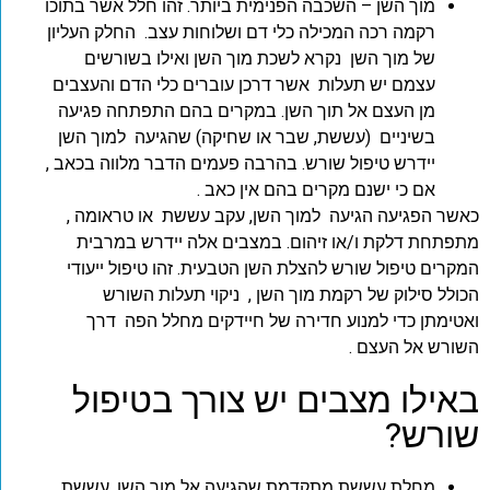
מוך השן – השכבה הפנימית ביותר. זהו חלל אשר בתוכו
רקמה רכה המכילה כלי דם ושלוחות עצב. החלק העליון
של מוך השן נקרא לשכת מוך השן ואילו בשורשים
עצמם יש תעלות אשר דרכן עוברים כלי הדם והעצבים
מן העצם אל תוך השן. במקרים בהם התפתחה פגיעה
בשיניים (עששת, שבר או שחיקה) שהגיעה למוך השן
יידרש טיפול שורש. בהרבה פעמים הדבר מלווה בכאב ,
אם כי ישנם מקרים בהם אין כאב .
כאשר הפגיעה הגיעה למוך השן, עקב עששת או טראומה ,
מתפתחת דלקת ו/או זיהום. במצבים אלה יידרש במרבית
המקרים טיפול שורש להצלת השן הטבעית. זהו טיפול ייעודי
הכולל סילוק של רקמת מוך השן , ניקוי תעלות השורש
ואטימתן כדי למנוע חדירה של חיידקים מחלל הפה דרך
השורש אל העצם .
באילו מצבים יש צורך בטיפול
שורש?
מחלת עששת מתקדמת שהגיעה אל מוך השן. עששת