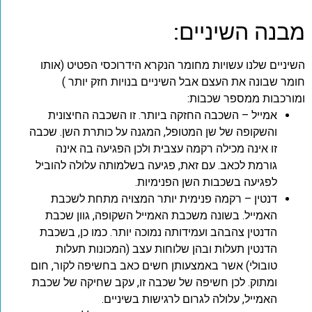
מבנה השיניים:
השיניים שלנו עשויות מחומר הנקרא הידרוכסי הפטיט (אותו
חומר שבונה את העצם אבל השיניים בנויות חזק יותר )
ומורכבות ממספר שכבות:
אמייל – השכבה החזקה ביותר. זו השכבה החיצונית
והשקופה של שן המטופל, המגנה על כותרת השן. שכבה
זו אינה מכילה רקמה עצבית ולכן הפגיעה בה אינה
גורמת לכאב. עם זאת, פגיעה בשלמותה עלולה להוביל
לפגיעה בשכבות השן הפנימיות.
דנטין – רקמה פנימית יותר המצויה מתחת לשכבת
האמייל. בשונה משכבת האמייל השקופה, גוון שכבת
הדנטין צהבהב ועמידותה נמוכה יותר. כמו כן, בשכבת
הדנטין תעלות ובהן שלוחות עצב (המכונות תעלות
טובולי) אשר באמצעותן חשים כאב בחשיפה לקור, חום
ומתוק. לכן חשיפה של שכבה זו, עקב שחיקה של שכבת
האמייל, עלולה לגרום לרגישות בשיניים.