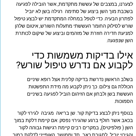
לצערנו, במצבים של עששת מתקדמת, אשר הובילה לפגיעה
בשכבת מוך השן ביצוע של סתימה רגילה בשן לא יוביל
לפתרון הבעיה. כדי לטפל במחלה המתקדמת יש לבצע טיפול
שורש לסילוק החומר העששתי מתעלות השורש, איטום שלהן
למניעת חדירה חוזרת של מזהמים וביצוע של שיקום לכותרת
השן שנפגעה.
אילו בדיקות משמשות כדי
לקבוע אם נדרש טיפול שורש?
בשלב הראשון נדרשת בדיקה קלינית אצל רופא שיניים
הכוללת גם צילום. כך ניתן לקבוע מה מידת התפשטות
העששת בשן ולבחון אם הזיהום הוביל לפגיעה בשיניים
הסמוכות.
בנוסף ניתן לבצע בדיקת קור. שן בריאה מגיבה לגירוי לקור
בכאב אשר חולף ברגע שהגירוי נפסק. אם קיימת דלקת במוך
השן ( פולפיטיס), במקרים רבים קיימת רגישות גבוהה לקור
והגירוי יוביל לתגובת כאב חד וממושך, האופייני לדלקת במוך