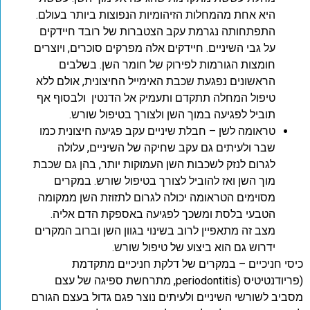
היא אחת מהמחלות הזיהומיות הנפוצות ביותר בעולם.
התפתחותה נגרמת עקב הצטברות של רובד חיידקים
על גבי השיניים. חיידקים אלה מפרקים סוכרים, ויוצרים
חומצות הגורמות לפירוק של חומר השן. בשלבים
הראשונים נפגעת שכבת האימייל החיצונית, אולם ללא
טיפול המחלה תתקדם ותעמיק אל הדנטין ולבסוף אף
תוביל לפגיעה במוך השן ולצורך בטיפול שורש.
טראומה לשן – חבלת שיניים עקב פגיעה חיצונית כמו
שבר ולעיתים גם עקב שחיקה של השיניים, עלולה
לגרום לנזק לשכבות השן העמוקות יותר, בהן גם שכבת
מוך השן ואז להוביל לצורך בטיפול שורש. במקרים
מסוימים הטראומה יכולה לגרום לתזוזת השן ממקומה
הטבעי בלסת ומשכך לפגיעה באספקת הדם אליה.
מצב זה מתאפיין לרוב בשינוי בגוון השן וברוב המקרים
ידרוש גם הוא ביצוע של טיפול שורש.
כיסי חניכיים – במקרים של דלקת חניכיים מתקדמת
(פריודנטיטיס (periodontitis, מתרחשת ספיגה של עצם
מסביב לשורשי השיניים ולעיתים נוצר פגם גדול בעצם הגורם