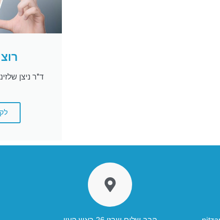
רוצה
ד"ר ניצן שלזי
לקבי